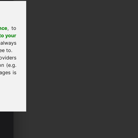
nce
, to
to your
 always
ee to.
oviders
n (e.g.
ages is