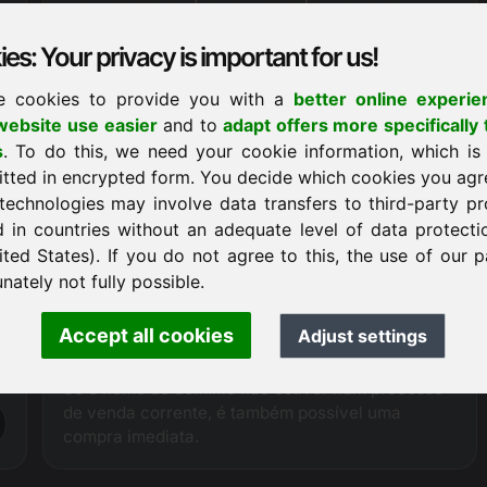
vendas.
Ainda não foi estabelecido qualquer preço para
es: Your privacy is important for us!
este domínio. Por conseguinte, recomendamos
que faça uso da possibilidade de uma proposta de
e cookies to provide you with a
better online experie
preço.
ebsite use easier
and to
adapt offers more specifically 
Pedido de compra
s
. To do this, we need your cookie information, which is
itted in encrypted form. You decide which cookies you agr
technologies may involve data transfers to third-party pr
d in countries without an adequate level of data protectio
Procedimento de compra
ited States). If you do not agree to this, the use of our p
Como
registador oficialmente autorizado
,
nately not fully possible.
Frankcom tem acesso técnico directo ao domínio
oferecido e pode, portanto, assegurar um
Accept all cookies
Adjust settings
tratamento sem complicações e sem problemas
.
de todo o processo de vendas.
Se o nome de domínio não estiver num processo
de venda corrente, é também possível uma
compra imediata.